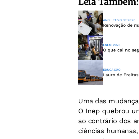
Leia Também:
ANO LETIVO DE 2026
Renovação de mat
ENEM 2025
O que cai no se
EDUCAÇÃO
Lauro de Freitas
Uma das mudanças 
O Inep quebrou uma
ao contrário dos a
ciências humanas,