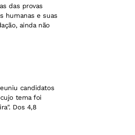
tas das provas
ias humanas e suas
dação, ainda não
reuniu candidatos
 cujo tema foi
ra". Dos 4,8
.