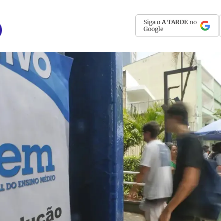
Siga o
A TARDE
no
Google