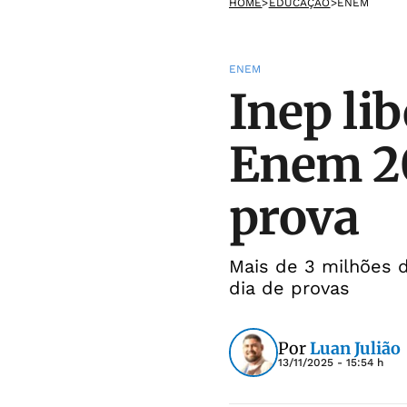
HOME
>
EDUCAÇÃO
>
ENEM
ENEM
Inep lib
Enem 20
prova
Mais de 3 milhões d
dia de provas
Por
Luan Julião
13/11/2025 - 15:54 h