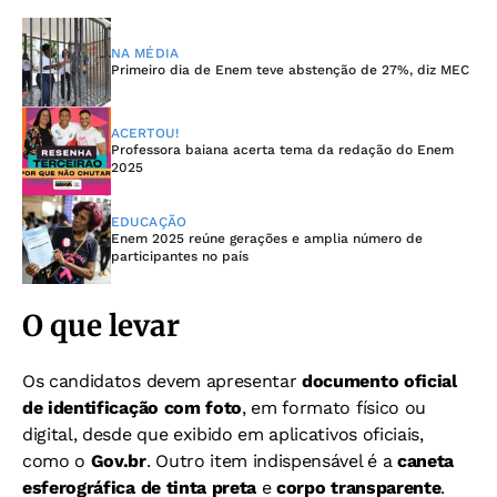
NA MÉDIA
Primeiro dia de Enem teve abstenção de 27%, diz MEC
ACERTOU!
Professora baiana acerta tema da redação do Enem
2025
EDUCAÇÃO
Enem 2025 reúne gerações e amplia número de
participantes no país
O que levar
Os candidatos devem apresentar
documento oficial
de identificação com foto
, em formato físico ou
digital, desde que exibido em aplicativos oficiais,
como o
Gov.br
. Outro item indispensável é a
caneta
esferográfica de tinta preta
e
corpo transparente
.