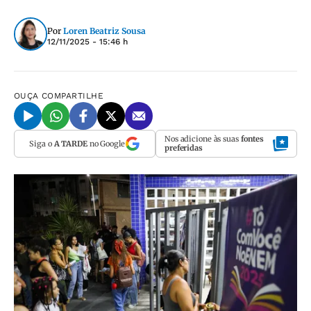
Por
Loren Beatriz Sousa
12/11/2025 - 15:46 h
OUÇA
COMPARTILHE
Nos adicione às suas
fontes
Siga o
A TARDE
no Google
preferidas