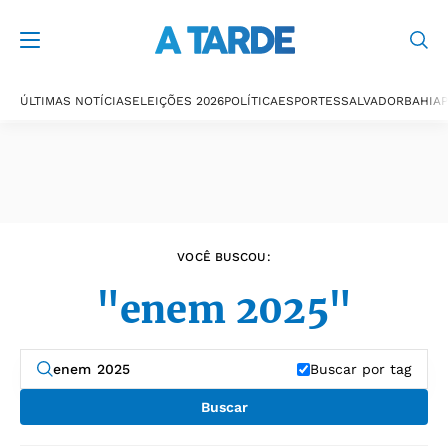
Últimas notícias
ÚLTIMAS NOTÍCIAS
ELEIÇÕES 2026
POLÍTICA
ESPORTES
SALVADOR
BAHIA
P
VOCÊ BUSCOU:
"enem 2025"
Buscar por tag
Buscar