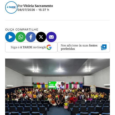
Por
Vitória Sacramento
08/07/2026 - 15:37 h
OUÇA
COMPARTILHE
Nos adicione às suas
fontes
Siga o
A TARDE
no Google
preferidas