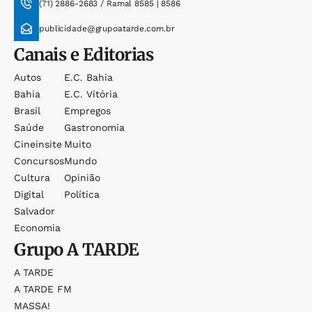
(71) 2886-2683 / Ramal 8585 | 8586
publicidade@grupoatarde.com.br
Canais e Editorias
Autos
E.c. Bahia
Bahia
E.c. Vitória
Brasil
Empregos
Saúde
Gastronomia
Cineinsite
Muito
Concursos
Mundo
Cultura
Opinião
Digital
Política
Salvador
Economia
Grupo
A TARDE
A TARDE
A TARDE FM
MASSA!