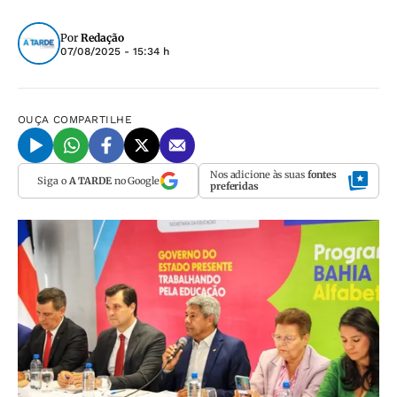
Por
Redação
07/08/2025 - 15:34 h
OUÇA
COMPARTILHE
Nos adicione às suas
fontes
Siga o
A TARDE
no Google
preferidas