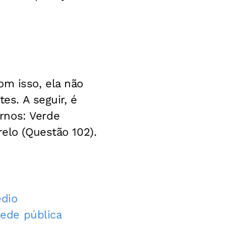
om isso, ela não
es. A seguir, é
rnos: Verde
relo (Questão 102).
édio
ede pública