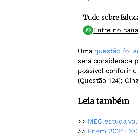
Tudo sobre
Educ
Entre no can
Uma
questão foi a
será considerada pa
possível conferir
(Questão 124); Cin
Leia também
>>
MEC estuda vol
>>
Enem 2024: 100