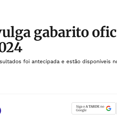
ulga gabarito ofic
024
sultados foi antecipada e estão disponíveis n
Siga o
A TARDE
no
Google