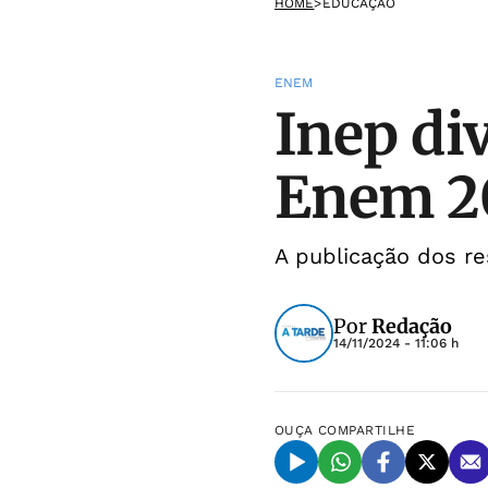
HOME
>
EDUCAÇÃO
ENEM
Inep div
Enem 2
A publicação dos re
Por
Redação
14/11/2024 - 11:06 h
OUÇA
COMPARTILHE