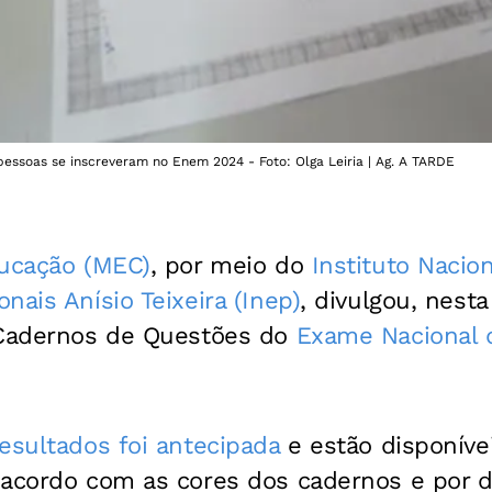
pessoas se inscreveram no Enem 2024 - Foto: Olga Leiria | Ag. A TARDE
ducação (MEC)
, por meio do
Instituto Nacio
nais Anísio Teixeira (Inep)
, divulgou, nesta
 Cadernos de Questões do
Exame Nacional 
esultados foi antecipada
e estão disponívei
acordo com as cores dos cadernos e por di