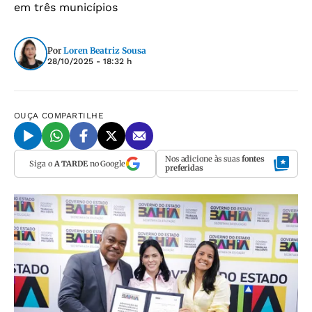
em três municípios
Por
Loren Beatriz Sousa
28/10/2025 - 18:32 h
OUÇA
COMPARTILHE
Nos adicione às suas
fontes
Siga o
A TARDE
no Google
preferidas