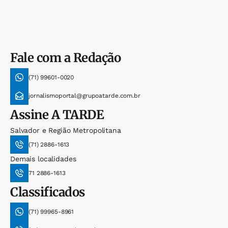
Fale com a Redação
(71) 99601-0020
jornalismoportal@grupoatarde.com.br
Assine
A TARDE
Salvador e Região Metropolitana
(71) 2886-1613
Demais localidades
71 2886-1613
Classificados
(71) 99965-8961