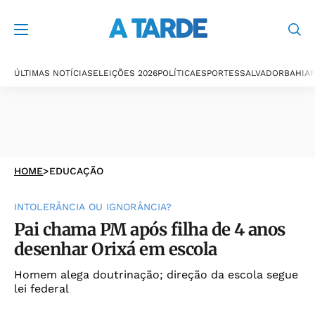
ÚLTIMAS NOTÍCIAS
ELEIÇÕES 2026
POLÍTICA
ESPORTES
SALVADOR
BAHIA
P
HOME
>
EDUCAÇÃO
INTOLERÂNCIA OU IGNORÂNCIA?
Pai chama PM após filha de 4 anos
desenhar Orixá em escola
Homem alega doutrinação; direção da escola segue
lei federal