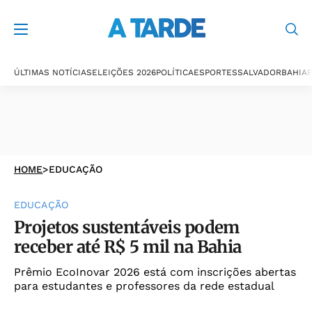
ÚLTIMAS NOTÍCIAS
ELEIÇÕES 2026
POLÍTICA
ESPORTES
SALVADOR
BAHIA
P
HOME
>
EDUCAÇÃO
EDUCAÇÃO
Projetos sustentáveis podem
receber até R$ 5 mil na Bahia
Prêmio EcoInovar 2026 está com inscrições abertas
para estudantes e professores da rede estadual