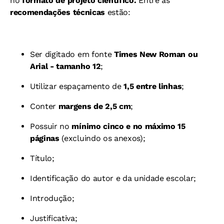
no
formato de projeto científico.
Entre as
recomendações técnicas
estão:
Ser digitado em fonte
Times New Roman ou
Arial - tamanho 12
;
Utilizar espaçamento de
1,5 entre linhas
;
Conter
margens de
2,5 cm
;
Possuir no
mínimo cinco e no máximo 15
páginas
(excluindo os anexos);
Título;
Identificação do autor e da unidade escolar;
Introdução;
Justificativa;