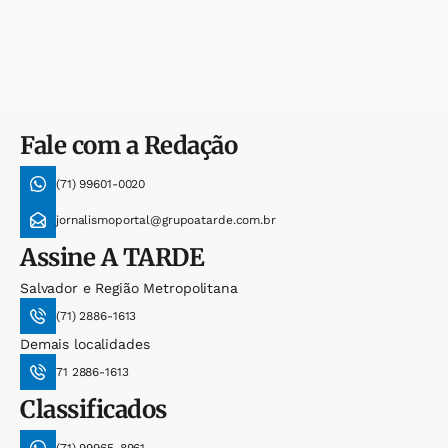
Fale com a Redação
(71) 99601-0020
jornalismoportal@grupoatarde.com.br
Assine
A TARDE
Salvador e Região Metropolitana
(71) 2886-1613
Demais localidades
71 2886-1613
Classificados
(71) 99965-8961