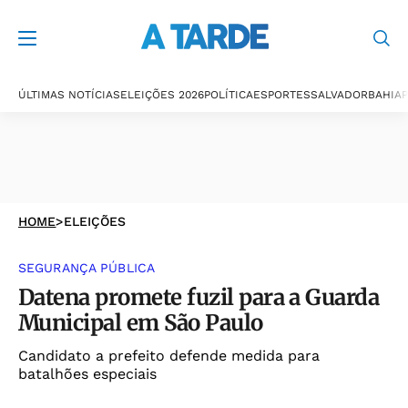
ÚLTIMAS NOTÍCIAS
ELEIÇÕES 2026
POLÍTICA
ESPORTES
SALVADOR
BAHIA
P
HOME
>
ELEIÇÕES
SEGURANÇA PÚBLICA
Datena promete fuzil para a Guarda
Municipal em São Paulo
Candidato a prefeito defende medida para
batalhões especiais