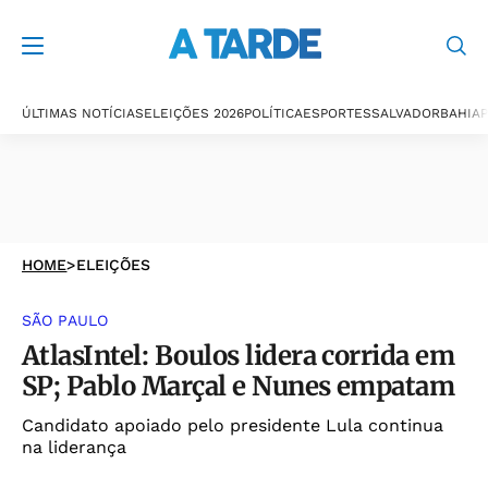
ÚLTIMAS NOTÍCIAS
ELEIÇÕES 2026
POLÍTICA
ESPORTES
SALVADOR
BAHIA
P
HOME
>
ELEIÇÕES
SÃO PAULO
AtlasIntel: Boulos lidera corrida em
SP; Pablo Marçal e Nunes empatam
Candidato apoiado pelo presidente Lula continua
na liderança