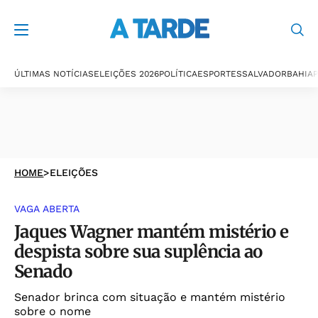
ÚLTIMAS NOTÍCIAS
ELEIÇÕES 2026
POLÍTICA
ESPORTES
SALVADOR
BAHIA
P
HOME
>
ELEIÇÕES
VAGA ABERTA
Jaques Wagner mantém mistério e
despista sobre sua suplência ao
Senado
Senador brinca com situação e mantém mistério
sobre o nome