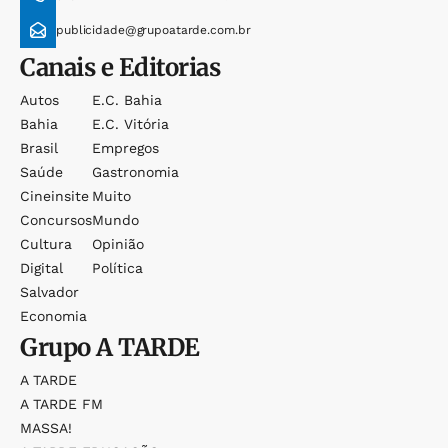
publicidade@grupoatarde.com.br
Canais e Editorias
Autos
E.c. Bahia
Bahia
E.c. Vitória
Brasil
Empregos
Saúde
Gastronomia
Cineinsite
Muito
Concursos
Mundo
Cultura
Opinião
Digital
Política
Salvador
Economia
Grupo
A TARDE
A TARDE
A TARDE FM
MASSA!