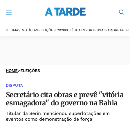
ÚLTIMAS NOTÍCIAS
ELEIÇÕES 2026
POLÍTICA
ESPORTES
SALVADOR
BAHIA
P
HOME
>
ELEIÇÕES
DISPUTA
Secretário cita obras e prevê "vitória
esmagadora" do governo na Bahia
Titular da Serin mencionou superlotações em
eventos como demonstração de força