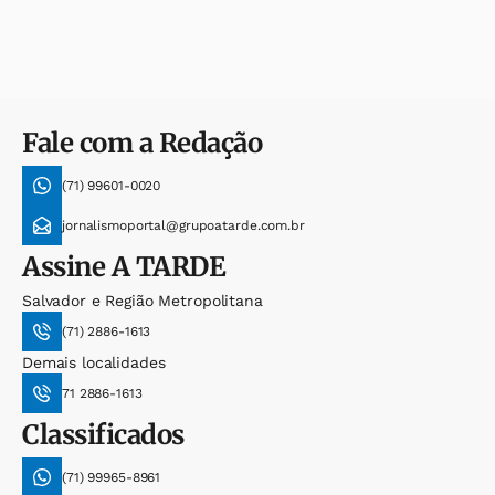
Fale com a Redação
(71) 99601-0020
jornalismoportal@grupoatarde.com.br
Assine
A TARDE
Salvador e Região Metropolitana
(71) 2886-1613
Demais localidades
71 2886-1613
Classificados
(71) 99965-8961