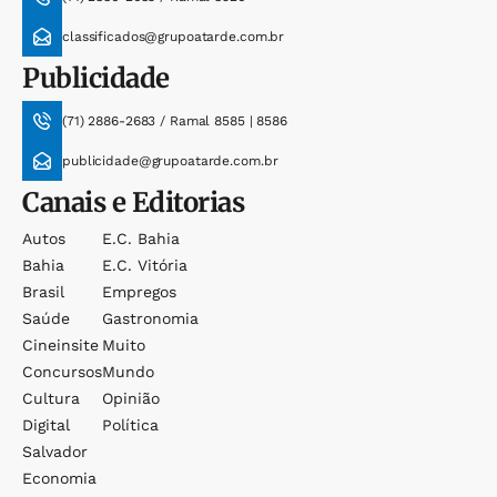
classificados@grupoatarde.com.br
Publicidade
(71) 2886-2683 / Ramal 8585 | 8586
publicidade@grupoatarde.com.br
Canais e Editorias
Autos
E.c. Bahia
Bahia
E.c. Vitória
Brasil
Empregos
Saúde
Gastronomia
Cineinsite
Muito
Concursos
Mundo
Cultura
Opinião
Digital
Política
Salvador
Economia