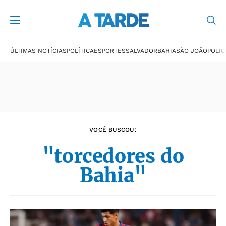
Últimas notícias
ÚLTIMAS NOTÍCIAS
POLÍTICA
ESPORTES
SALVADOR
BAHIA
SÃO JOÃO
POLÍC
VOCÊ BUSCOU:
"torcedores do
Bahia"