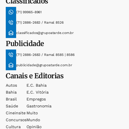
Classificados
(71) 99965-8961
(71) 2886-2683 / Ramal 8526
classificados@grupoatarde.com.br
Publicidade
(71) 2886-2683 / Ramal 8585 | 8586
publicidade@grupoatarde.com.br
Canais e Editorias
Autos
E.c. Bahia
Bahia
E.c. Vitória
Brasil
Empregos
Saúde
Gastronomia
Cineinsite
Muito
Concursos
Mundo
Cultura
Opinião