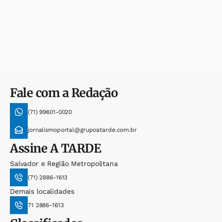
Fale com a Redação
(71) 99601-0020
jornalismoportal@grupoatarde.com.br
Assine
A TARDE
Salvador e Região Metropolitana
(71) 2886-1613
Demais localidades
71 2886-1613