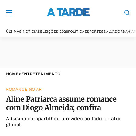
ÚLTIMAS NOTÍCIAS
ELEIÇÕES 2026
POLÍTICA
ESPORTES
SALVADOR
BAHIA
P
HOME
>
ENTRETENIMENTO
ROMANCE NO AR
Aline Patriarca assume romance
com Diogo Almeida; confira
A baiana compartilhou um vídeo ao lado do ator
global