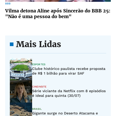
BBB
Vilma detona Aline após Sincerão do BBB 25:
"Não é uma pessoa do bem"
Mais Lidas
ESPORTES
Clube histórico paulista recebe proposta
de R$ 1 bilhão para virar SAF
CINEINSITE
Série viciante da Netflix com 8 episódios
é ideal para quinta (30/07)
BRASIL
Gigante surge no Deserto Atacama e