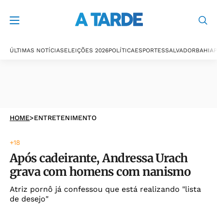
ÚLTIMAS NOTÍCIAS
ELEIÇÕES 2026
POLÍTICA
ESPORTES
SALVADOR
BAHIA
P
HOME
>
ENTRETENIMENTO
+18
Após cadeirante, Andressa Urach
grava com homens com nanismo
Atriz pornô já confessou que está realizando "lista
de desejo"