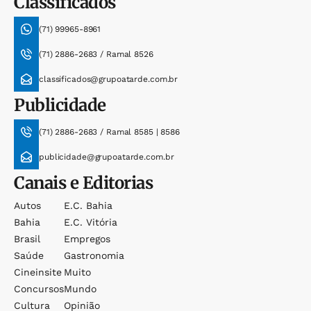
Classificados
(71) 99965-8961
(71) 2886-2683 / Ramal 8526
classificados@grupoatarde.com.br
Publicidade
(71) 2886-2683 / Ramal 8585 | 8586
publicidade@grupoatarde.com.br
Canais e Editorias
Autos
E.c. Bahia
Bahia
E.c. Vitória
Brasil
Empregos
Saúde
Gastronomia
Cineinsite
Muito
Concursos
Mundo
Cultura
Opinião