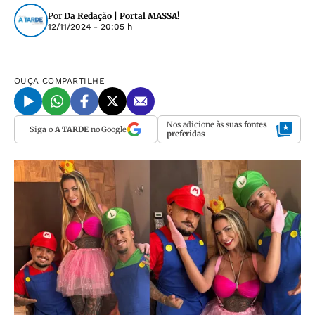
Por
Da Redação | Portal MASSA!
12/11/2024 - 20:05 h
OUÇA
COMPARTILHE
Nos adicione às suas
fontes
Siga o
A TARDE
no Google
preferidas