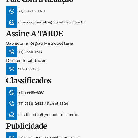
(71) 99601-0020
jornalismoportal@grupoatarde.com.br
Assine
A TARDE
Salvador e Região Metropolitana
(71) 2886-1613
Demais localidades
71 2886-1613
Classificados
(71) 99965-8961
(71) 2886-2683 / Ramal 8526
classificados@grupoatarde.com.br
Publicidade