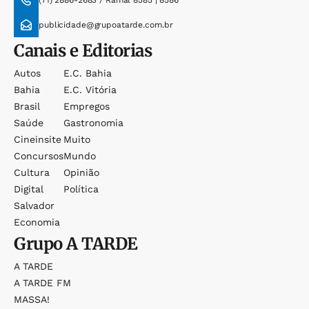
(71) 2886-2683 / Ramal 8585 | 8586
publicidade@grupoatarde.com.br
Canais e Editorias
Autos
E.c. Bahia
Bahia
E.c. Vitória
Brasil
Empregos
Saúde
Gastronomia
Cineinsite
Muito
Concursos
Mundo
Cultura
Opinião
Digital
Política
Salvador
Economia
Grupo
A TARDE
A TARDE
A TARDE FM
MASSA!