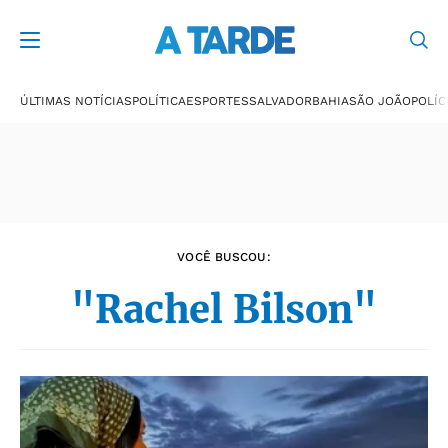
Últimas notícias
ÚLTIMAS NOTÍCIAS
POLÍTICA
ESPORTES
SALVADOR
BAHIA
SÃO JOÃO
POLÍC
VOCÊ BUSCOU:
"Rachel Bilson"