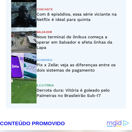
CINEINSITE
Com 8 episódios, essa série viciante na
Netflix é ideal para quinta
SALVADOR
Novo terminal de ônibus começa a
operar em Salvador e afeta linhas da
Lapa
ECONOMIA
Pix x Zelle: veja as diferenças entre os
dois sistemas de pagamento
E.C.VITÓRIA
Derrota dura: Vitória é goleado pelo
Palmeiras no Brasileirão Sub-17