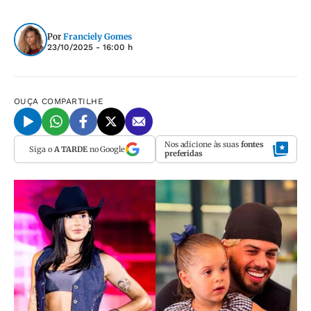
Por
Franciely Gomes
23/10/2025 - 16:00 h
OUÇA
COMPARTILHE
Nos adicione às suas
fontes
Siga o
A TARDE
no Google
preferidas