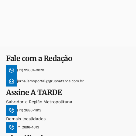
Fale com a Redação
(71) 99601-0020
jornalismoportal@grupoatarde.com.br
Assine
A TARDE
Salvador e Região Metropolitana
(71) 2886-1613
Demais localidades
71 2886-1613