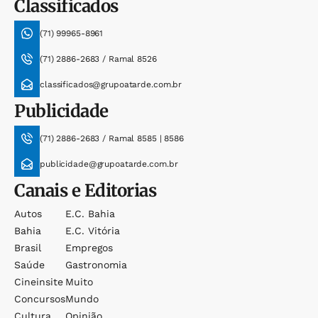
Classificados
(71) 99965-8961
(71) 2886-2683 / Ramal 8526
classificados@grupoatarde.com.br
Publicidade
(71) 2886-2683 / Ramal 8585 | 8586
publicidade@grupoatarde.com.br
Canais e Editorias
Autos
E.c. Bahia
Bahia
E.c. Vitória
Brasil
Empregos
Saúde
Gastronomia
Cineinsite
Muito
Concursos
Mundo
Cultura
Opinião