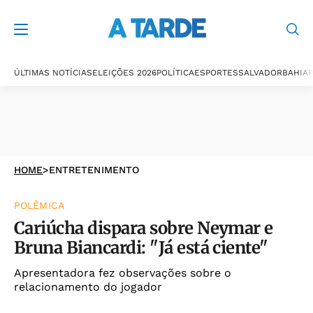
ÚLTIMAS NOTÍCIAS
ELEIÇÕES 2026
POLÍTICA
ESPORTES
SALVADOR
BAHIA
P
HOME
>
ENTRETENIMENTO
POLÊMICA
Cariúcha dispara sobre Neymar e
Bruna Biancardi: "Já está ciente"
Apresentadora fez observações sobre o
relacionamento do jogador