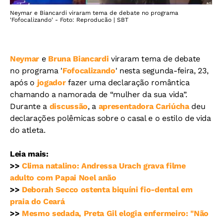
Neymar e Biancardi viraram tema de debate no programa
'Fofocalizando' - Foto: Reproducão | SBT
Neymar
e
Bruna Biancardi
viraram tema de debate
no programa '
Fofocalizando
' nesta segunda-feira, 23,
após o
jogador
fazer uma declaração romântica
chamando a namorada de “mulher da sua vida”.
Durante a
discussão
, a
apresentadora
Cariúcha
deu
declarações polêmicas sobre o casal e o estilo de vida
do atleta.
Leia mais:
>>
Clima natalino: Andressa Urach grava filme
adulto com Papai Noel anão
>>
Deborah Secco ostenta biquíni fio-dental em
praia do Ceará
>>
Mesmo sedada, Preta Gil elogia enfermeiro: "Não