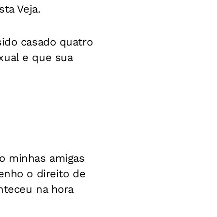
sta Veja.
sido casado quatro
xual e que sua
ão minhas amigas
enho o direito de
onteceu na hora