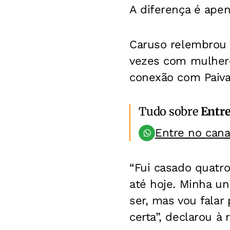
A diferença é apen
Caruso relembrou s
vezes com mulhere
conexão com Paiva 
Tudo sobre
Entr
Entre no can
“Fui casado quatr
até hoje. Minha un
ser, mas vou falar
certa”, declarou à 