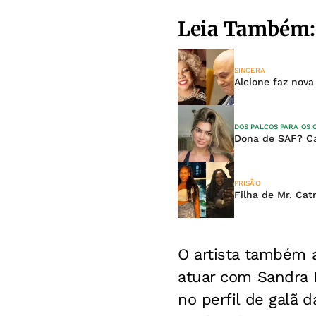
Leia Também:
SINCERA
Alcione faz nova
DOS PALCOS PARA OS
Dona de SAF? Can
PRISÃO
Filha de Mr. Cat
O artista também a
atuar com Sandra B
no perfil de galã d