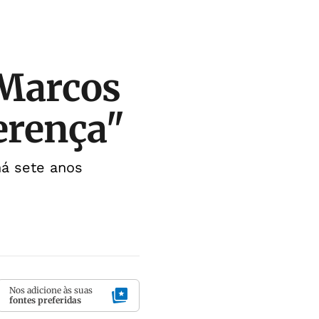
Marcos
erença"
há sete anos
Nos adicione às suas
fontes preferidas