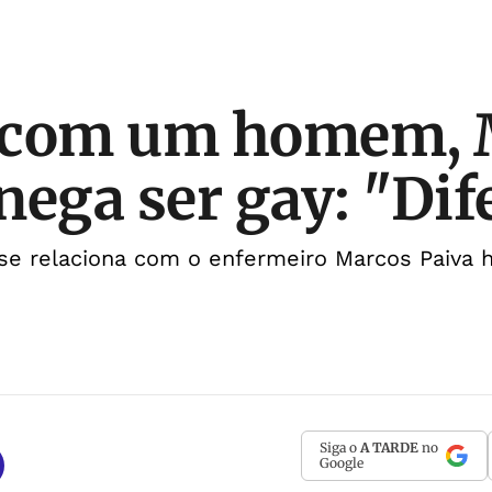
 com um homem, 
nega ser gay: "Dif
 se relaciona com o enfermeiro Marcos Paiva 
Siga o
A TARDE
no
Google