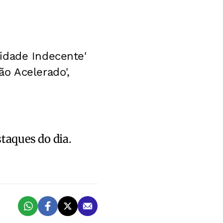
idade Indecente'
o Acelerado',
staques do dia.