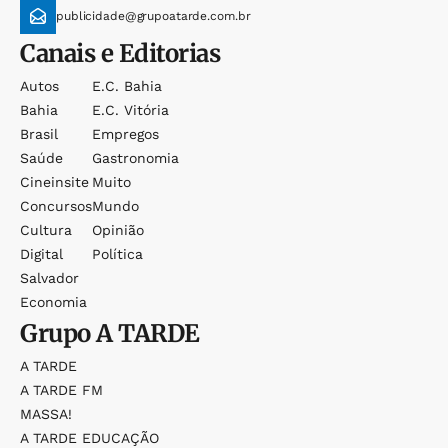
publicidade@grupoatarde.com.br
Canais e Editorias
Autos
E.c. Bahia
Bahia
E.c. Vitória
Brasil
Empregos
Saúde
Gastronomia
Cineinsite
Muito
Concursos
Mundo
Cultura
Opinião
Digital
Política
Salvador
Economia
Grupo
A TARDE
A TARDE
A TARDE FM
MASSA!
A TARDE EDUCAÇÃO