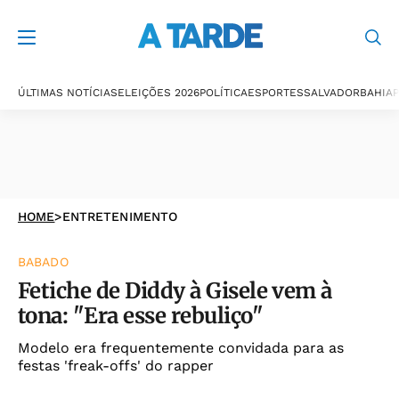
ÚLTIMAS NOTÍCIAS
ELEIÇÕES 2026
POLÍTICA
ESPORTES
SALVADOR
BAHIA
P
HOME
>
ENTRETENIMENTO
BABADO
Fetiche de Diddy à Gisele vem à
tona: "Era esse rebuliço"
Modelo era frequentemente convidada para as
festas 'freak-offs' do rapper