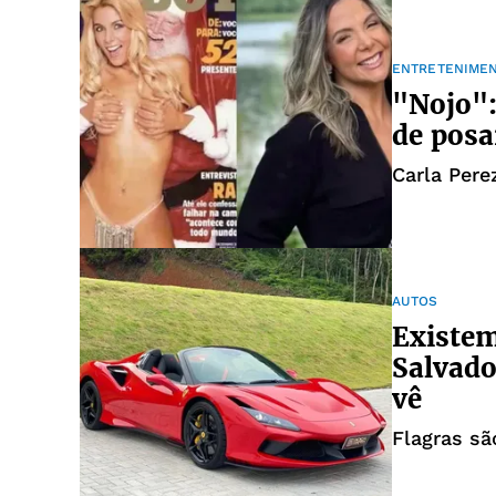
ENTRETENIME
"Nojo"
de posa
Carla Perez
AUTOS
Existem
Salvado
vê
Flagras sã