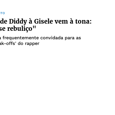
NTO
 de Diddy à Gisele vem à tona:
se rebuliço"
a frequentemente convidada para as
ak-offs' do rapper