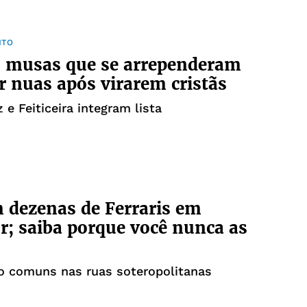
NTO
: musas que se arrependeram
r nuas após virarem cristãs
 e Feiticeira integram lista
 dezenas de Ferraris em
r; saiba porque você nunca as
o comuns nas ruas soteropolitanas