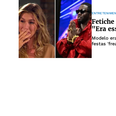
ENTRETENIME
Fetiche
"Era es
Modelo er
festas 'fre