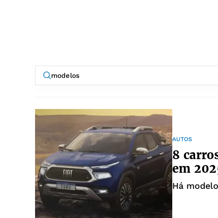
AUTOS
8 carro
em 2025
Há modelo