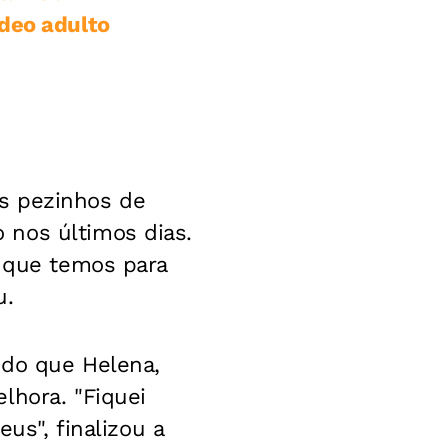
ídeo adulto
s pezinhos de
 nos últimos dias.
a que temos para
u.
ndo que Helena,
lhora. "Fiquei
us", finalizou a