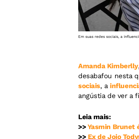
Em suas redes sociais, a influen
Amanda Kimberlly
desabafou nesta qu
sociais
, a
influenc
angústia de ver a 
Leia mais:
>>
Yasmin Brunet é
>>
Ex de Jojo Tody