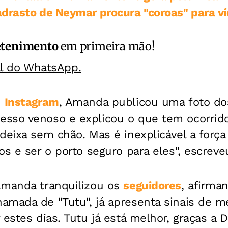
drasto de Neymar procura "coroas" para v
etenimento
em primeira mão!
al do WhatsApp.
u
Instagram
, Amanda publicou uma foto do
sso venoso e explicou o que tem ocorrido
deixa sem chão. Mas é inexplicável a forç
os e ser o porto seguro para eles", escreve
Amanda tranquilizou os
seguidores
, afirma
mada de "Tutu", já apresenta sinais de me
estes dias. Tutu já está melhor, graças a De