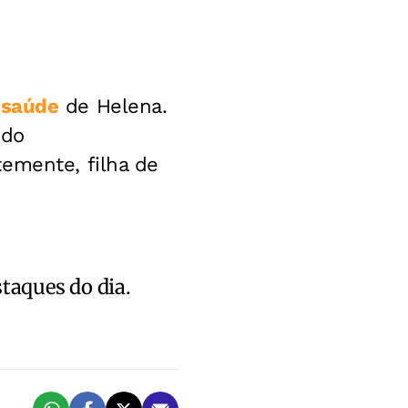
e
saúde
de Helena.
 do
emente, filha de
staques do dia.