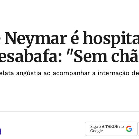
e Neymar é hospit
esabafa: "Sem chã
elata angústia ao acompanhar a internação d
Siga o
A TARDE
no
Google