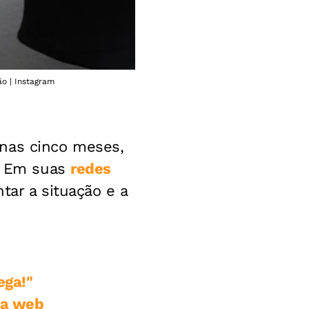
ão | Instagram
as cinco meses,
. Em suas
redes
tar a situação e a
ega!"
na web