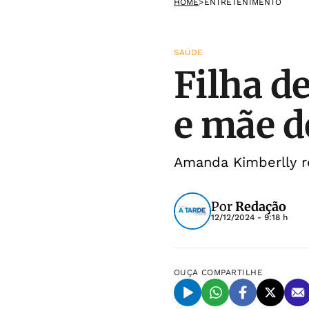
HOME
>
ENTRETENIMENTO
SAÚDE
Filha d
e mãe d
Amanda Kimberlly r
Por
Redação
12/12/2024 - 9:18 h
OUÇA
COMPARTILHE