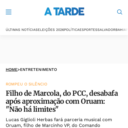
ÚLTIMAS NOTÍCIAS
ELEIÇÕES 2026
POLÍTICA
ESPORTES
SALVADOR
BAHIA
P
HOME
>
ENTRETENIMENTO
ROMPEU O SILÊNCIO
Filho de Marcola, do PCC, desabafa
após aproximação com Oruam:
"Não há limites"
Lucas Giglioli Herbas fará parceria musical com
Oruam, filho de Marcinho VP, do Comando