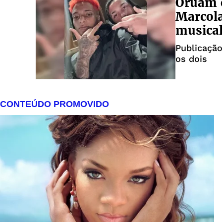
Oruam e
Marcola
musica
Publicação
os dois