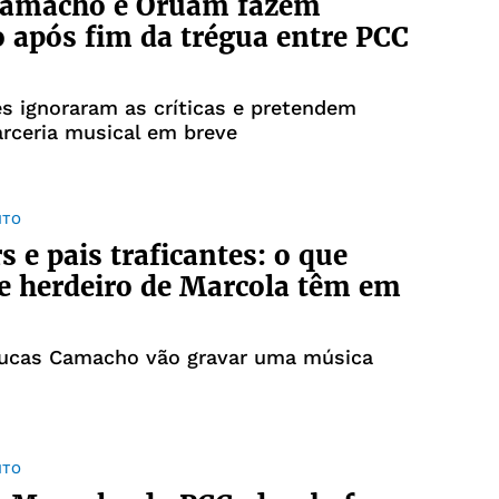
Camacho e Oruam fazem
 após fim da trégua entre PCC
s ignoraram as críticas e pretendem
arceria musical em breve
NTO
s e pais traficantes: o que
 herdeiro de Marcola têm em
ucas Camacho vão gravar uma música
NTO