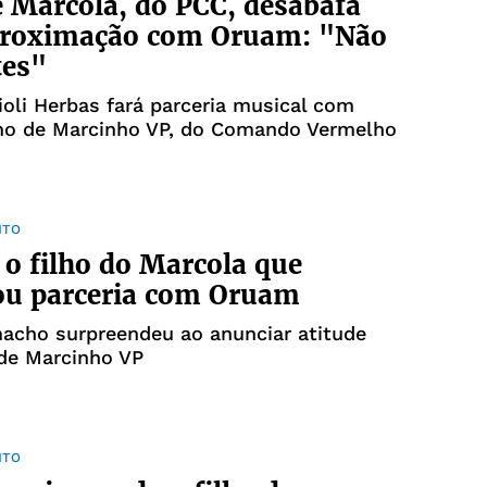
e Marcola, do PCC, desabafa
proximação com Oruam: "Não
tes"
ioli Herbas fará parceria musical com
lho de Marcinho VP, do Comando Vermelho
NTO
o filho do Marcola que
ou parceria com Oruam
acho surpreendeu ao anunciar atitude
 de Marcinho VP
NTO