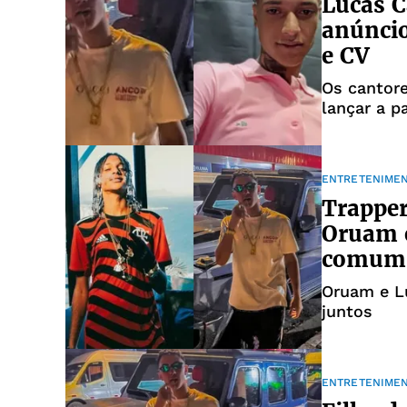
Lucas 
anúncio
e CV
Os cantore
lançar a p
ENTRETENIME
Trapper
Oruam e
comum
Oruam e L
juntos
ENTRETENIME