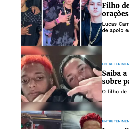
Filho d
orações
Lucas Cam
de apoio e
ENTRETENIME
Saiba a
sobre p
O filho de
ENTRETENIME