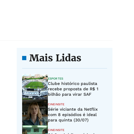
Mais Lidas
ESPORTES
Clube histórico paulista
recebe proposta de R$ 1
bilhão para virar SAF
CINEINSITE
Série viciante da Netflix
com 8 episódios é ideal
para quinta (30/07)
CINEINSITE