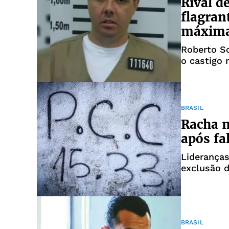
Rival d
flagran
máxim
Roberto So
o castigo n
BRASIL
Racha n
após fa
Liderança
exclusão d
BRASIL