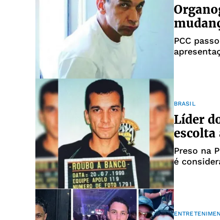
Organog
mudança
PCC passo
apresentaç
Paulo
BRASIL
Líder d
escolta
Preso na P
é consider
Comando d
ENTRETENIME