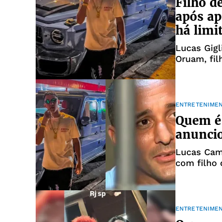
Filho d
após a
há limi
Lucas Gigl
Oruam, fi
ENTRETENIME
Quem é 
anunci
Lucas Cam
com filho
ENTRETENIME