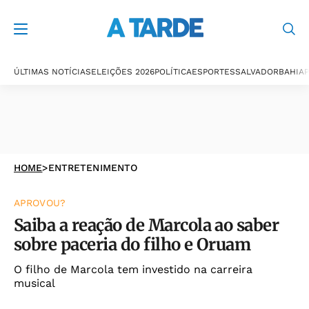
ÚLTIMAS NOTÍCIAS
ELEIÇÕES 2026
POLÍTICA
ESPORTES
SALVADOR
BAHIA
P
HOME
>
ENTRETENIMENTO
APROVOU?
Saiba a reação de Marcola ao saber
sobre paceria do filho e Oruam
O filho de Marcola tem investido na carreira
musical