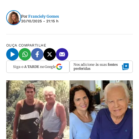
Por
Franciely Gomes
20/10/2025 - 21:15 h
OUÇA
COMPARTILHE
Nos adicione às suas
fontes
Siga o
A TARDE
no Google
preferidas