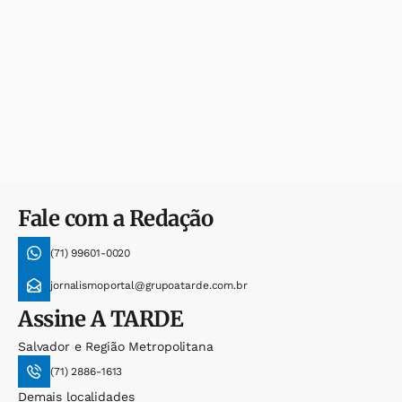
Fale com a Redação
(71) 99601-0020
jornalismoportal@grupoatarde.com.br
Assine
A TARDE
Salvador e Região Metropolitana
(71) 2886-1613
Demais localidades