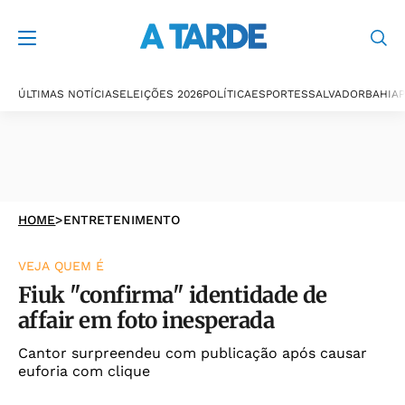
ÚLTIMAS NOTÍCIAS
ELEIÇÕES 2026
POLÍTICA
ESPORTES
SALVADOR
BAHIA
P
HOME
>
ENTRETENIMENTO
VEJA QUEM É
Fiuk "confirma" identidade de
affair em foto inesperada
Cantor surpreendeu com publicação após causar
euforia com clique