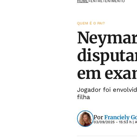
HOME
>
ENTRETENIMENTO
QUEM É O PAI?
Neymar 
disputa
em exa
Jogador foi envolv
filha
Por
Franciely 
03/09/2025 - 15:53 h
| 