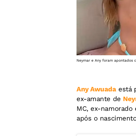
Neymar e Any foram apontados co
Any Awuada
está p
ex-amante de
Ney
MC, ex-namorado e
após o nascimento