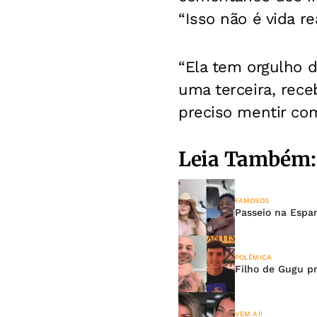
“Isso não é vida rea
“Ela tem orgulho d
uma terceira, rec
preciso mentir com
Leia Também:
FAMOSOS
Passeio na Espa
POLÊMICA
Filho de Gugu pr
VEM AÍ!