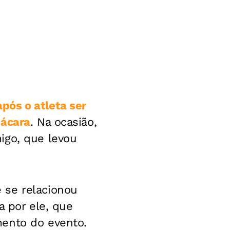
ós o atleta ser
hácara
. Na ocasião,
igo, que levou
 se relacionou
a por ele, que
mento do evento.