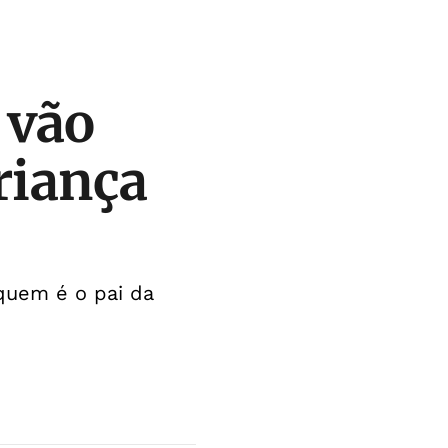
 vão
riança
quem é o pai da