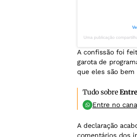
Ve
Uma publicação compartil
A confissão foi fe
garota de program
que eles são bem 
Tudo sobre
Entr
Entre no can
A declaração acab
comentários dos in