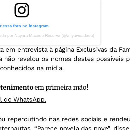
r essa foto no Instagram
hada por Nayara Macedo Reserva (@anyawuadaeu)
ita em entrevista à página Exclusivas da Fam
a não revelou os nomes destes possíveis p
conhecidos na mídia.
etenimento
em primeira mão!
al do WhatsApp.
ou repercutindo nas redes sociais e rende
ternautas. “Parece novela das nove”, disse