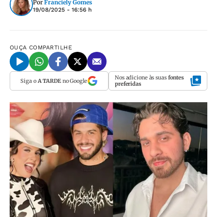
Por
Franciely Gomes
19/08/2025 - 16:56 h
OUÇA
COMPARTILHE
Nos adicione às suas
fontes
Siga o
A TARDE
no Google
preferidas