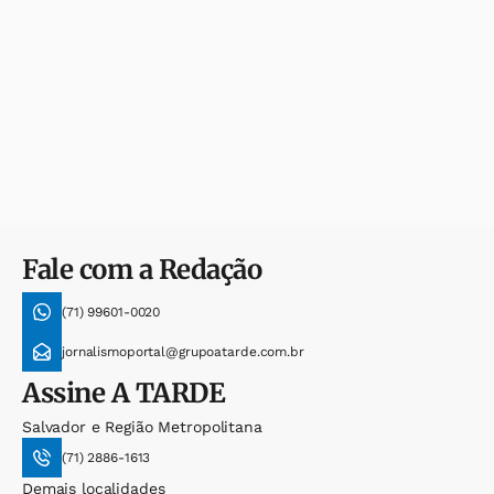
Fale com a Redação
(71) 99601-0020
jornalismoportal@grupoatarde.com.br
Assine
A TARDE
Salvador e Região Metropolitana
(71) 2886-1613
Demais localidades