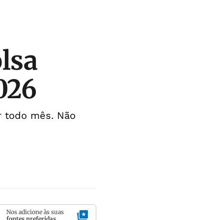
lsa
026
r todo mês. Não
Nos adicione às suas
fontes preferidas