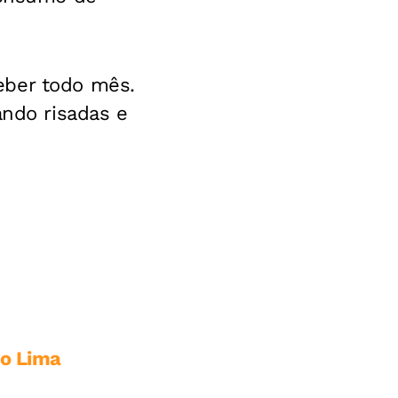
eber todo mês.
ando risadas e
vo Lima