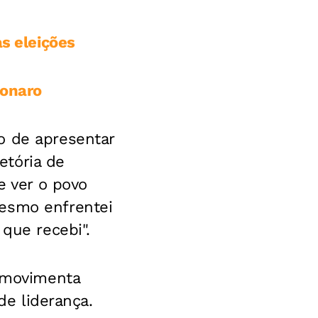
as eleições
sonaro
o de apresentar
jetória de
e ver o povo
mesmo enfrentei
 que recebi".
á movimenta
de liderança.