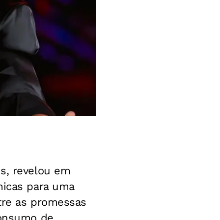
is, revelou em
micas para uma
ntre as promessas
consumo de