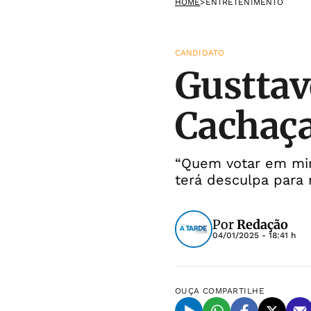
HOME
>
ENTRETENIMENTO
CANDIDATO
Gusttav
Cachaça
“Quem votar em mim
terá desculpa para 
Por
Redação
04/01/2025 - 18:41 h
OUÇA
COMPARTILHE