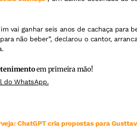
.
m vai ganhar seis anos de cachaça para b
para não beber”, declarou o cantor, arranc
a.
etenimento
em primeira mão!
al do WhatsApp.
rveja: ChatGPT cria propostas para Gustta