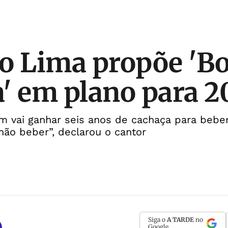
o Lima propõe 'Bo
' em plano para 2
 vai ganhar seis anos de cachaça para bebe
não beber”, declarou o cantor
Siga o
A TARDE
no
Google