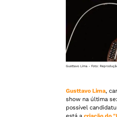
Gusttavo Lima - Foto: Reproduçã
Gusttavo Lima
, ca
show na última se
possível candidat
está a
criação do 