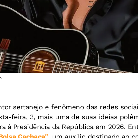
o
ntor sertanejo e fenômeno das redes socia
xta-feira, 3, mais uma de suas ideias polê
ura à Presidência da República em 2026. E
"Bolsa Cachaça"
, um auxílio destinado ao 