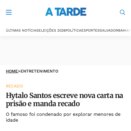
ÚLTIMAS NOTÍCIAS
ELEIÇÕES 2026
POLÍTICA
ESPORTES
SALVADOR
BAHIA
P
HOME
>
ENTRETENIMENTO
RECADO
Hytalo Santos escreve nova carta na
prisão e manda recado
O famoso foi condenado por explorar menores de
idade