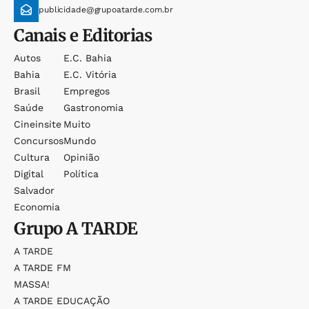
publicidade@grupoatarde.com.br
Canais e Editorias
Autos
E.c. Bahia
Bahia
E.c. Vitória
Brasil
Empregos
Saúde
Gastronomia
Cineinsite
Muito
Concursos
Mundo
Cultura
Opinião
Digital
Política
Salvador
Economia
Grupo
A TARDE
A TARDE
A TARDE FM
MASSA!
A TARDE EDUCAÇÃO