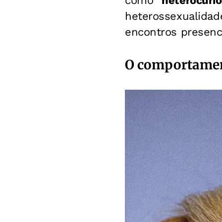
como “
heterocuri
heterossexualidade
encontros presenci
O comportamen