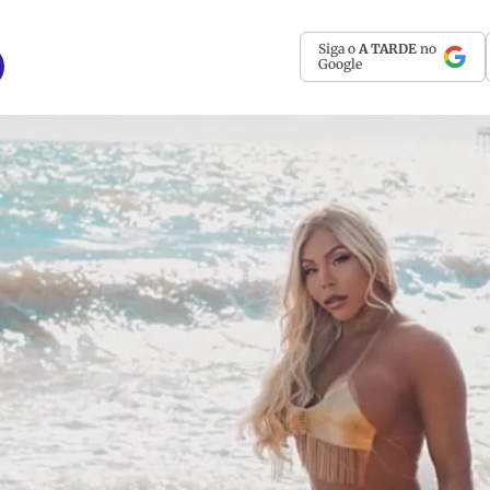
Siga o
A TARDE
no
Google