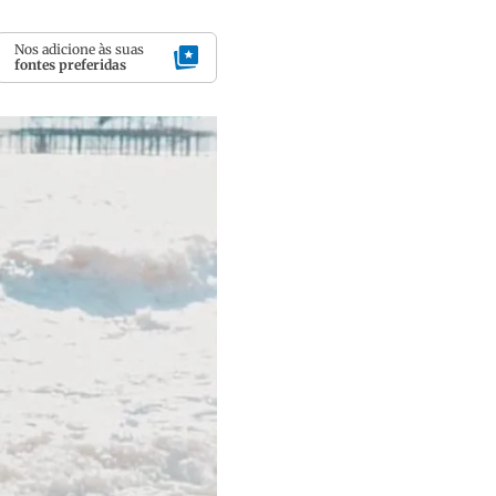
Nos adicione às suas
fontes preferidas