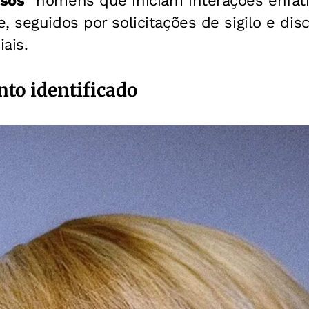
osos
” homens que iniciam interações enfati
, seguidos por solicitações de sigilo e disc
ais.
to identificado