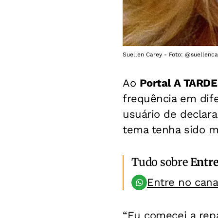
Suellen Carey - Foto: @suellenc
Ao
Portal A TARDE
frequência em dife
usuário de declara
tema tenha sido m
Tudo sobre
Entr
Entre no can
“Eu comecei a rep