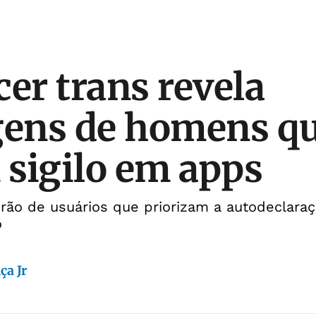
cer trans revela
ens de homens q
sigilo em apps
rão de usuários que priorizam a autodeclara
o
ça Jr