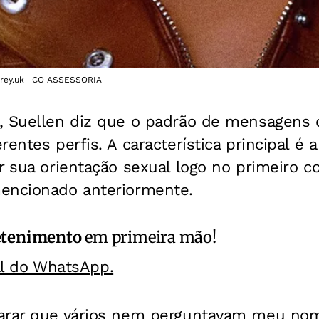
arey.uk | CO ASSESSORIA
, Suellen diz que o padrão de mensagens
rentes perfis. A característica principal é
r sua orientação sexual logo no primeiro c
encionado anteriormente.
etenimento
em primeira mão!
al do WhatsApp.
arar que vários nem perguntavam meu nome