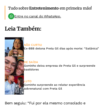
Tudo sobre
Entretenimento
em primeira mão!
Entre no canal do WhatsApp.
Leia Também:
NÃO CURTIU
Ex-BBB detona Preta Gil dias após morte: “Satânica”
DE SAÍDA
Gominho deixa empresa de Preta Gil e surpreende
bastidores
LUTO
Gominho surpreende ao relatar experiência
sobrenatural com Preta Gil
Bem seguiu: “Fui por ela mesmo consolado e