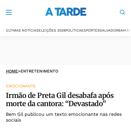
ÚLTIMAS NOTÍCIAS
ELEIÇÕES 2026
POLÍTICA
ESPORTES
SALVADOR
BAHIA
P
HOME
>
ENTRETENIMENTO
EMOCIONANTE
Irmão de Preta Gil desabafa após
morte da cantora: “Devastado”
Bem Gil publicou um texto emocionante nas redes
sociais