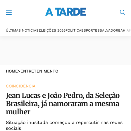
ÚLTIMAS NOTÍCIAS
ELEIÇÕES 2026
POLÍTICA
ESPORTES
SALVADOR
BAHIA
P
HOME
>
ENTRETENIMENTO
COINCIDÊNCIA
Jean Lucas e João Pedro, da Seleção
Brasileira, já namoraram a mesma
mulher
Situação inusitada começou a repercutir nas redes
sociais