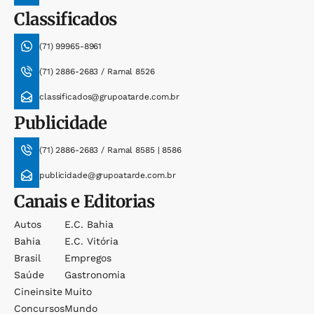
Classificados
(71) 99965-8961
(71) 2886-2683 / Ramal 8526
classificados@grupoatarde.com.br
Publicidade
(71) 2886-2683 / Ramal 8585 | 8586
publicidade@grupoatarde.com.br
Canais e Editorias
Autos
E.c. Bahia
Bahia
E.c. Vitória
Brasil
Empregos
Saúde
Gastronomia
Cineinsite
Muito
Concursos
Mundo