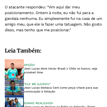
O atacante respondeu: "Vim aqui dar meu
posicionamento. Ontem à noite, eu não fui para a
gandaia nenhuma. Eu simplesmente fui na casa de um
amigo meu, que ele ia fazer uma tatuagem. Não gosto
disso, mas tenho que me posicionar."
Leia Também:
OPÇÃO!
Jean Lucas deve iniciar Brasil x Chile no banco; veja
provável time
"ELE ME AJUDOU"
Jean Lucas destaca Ceni como peça-chave para sua
convocação à Seleção
SONHO REALIZADO!
Jean Lucas se declara ao Bahia na Seleção: "Serei