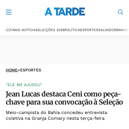
ÚLTIMAS NOTÍCIAS
ELEIÇÕES 2026
POLÍTICA
ESPORTES
SALVADOR
BAHIA
P
HOME
>
ESPORTES
"ELE ME AJUDOU"
Jean Lucas destaca Ceni como peça-
chave para sua convocação à Seleção
Meio-campista do Bahia concedeu entrevista
coletiva na Granja Comary nesta terça-feira