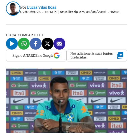
Por
Lucas Vilas Boas
02/09/2025 - 15:13 h
| Atualizada em
02/09/2025 - 15:28
OUÇA
COMPARTILHE
Nos adicione às suas
fontes
Siga o
A TARDE
no Google
preferidas