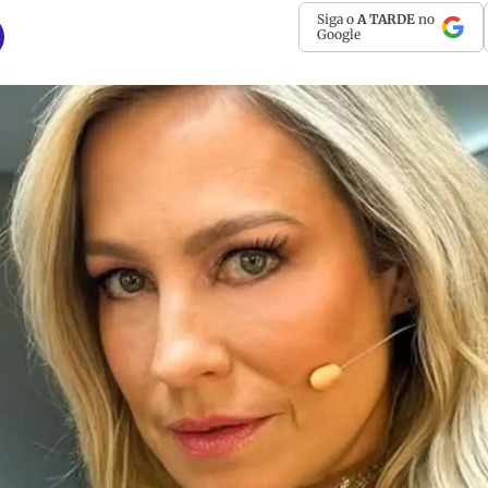
Siga o
A TARDE
no
Google