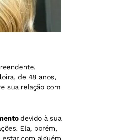
reendente.
loira, de 48 anos,
bre sua relação com
amento
devido à sua
ções. Ela, porém,
a estar com alguém