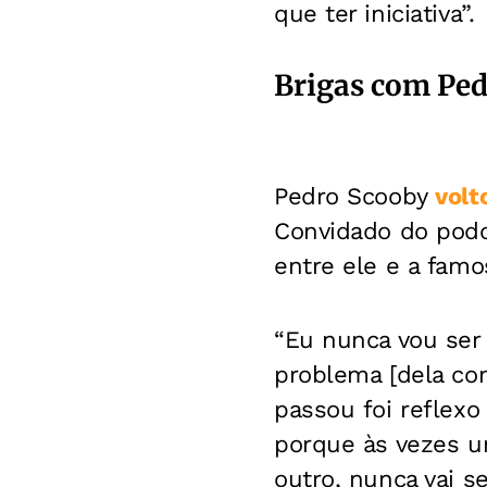
que ter iniciativa”.
Brigas com Pe
Pedro Scooby
volt
Convidado do podca
entre ele e a famo
“Eu nunca vou ser
problema [dela co
passou foi reflex
porque às vezes um
outro, nunca vai se