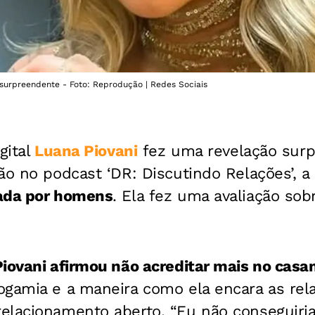
 surpreendente - Foto: Reprodução | Redes Sociais
gital
Luana Piovani
fez uma revelação surp
ão no podcast ‘DR: Discutindo Relações’, a 
ada por homens
. Ela fez uma avaliação so
Piovani afirmou não acreditar mais no cas
gamia e a maneira como ela encara as rela
elacionamento aberto. “Eu não conseguiri