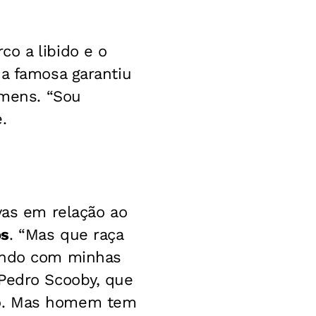
o a libido e o
 a famosa garantiu
omens. “Sou
.
vas em relação ao
os
. “Mas que raça
lando com minhas
 Pedro Scooby, que
io. Mas homem tem