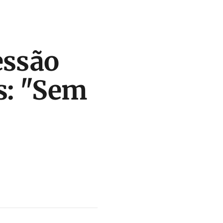
essão
s: "Sem
s