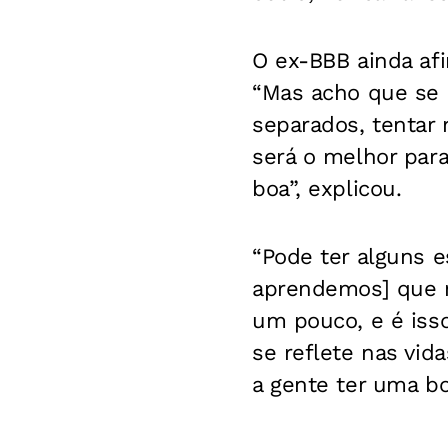
O ex-BBB ainda a
“Mas acho que se 
separados, tentar
será o melhor par
boa”, explicou.
“Pode ter alguns 
aprendemos] que n
um pouco, e é iss
se reflete nas vid
a gente ter uma bo