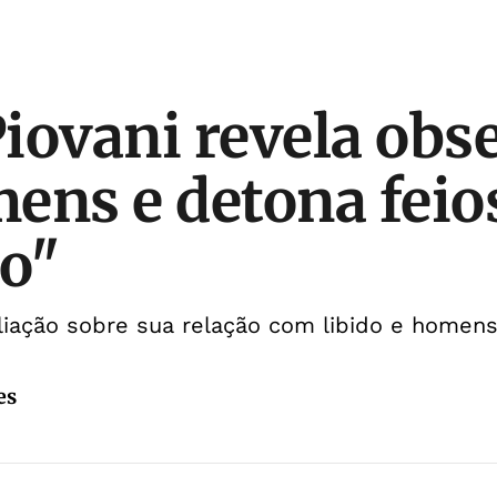
iovani revela obs
ens e detona feio
o"
liação sobre sua relação com libido e homen
es