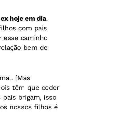
ex hoje em dia
.
filhos com pais
r esse caminho
 relação bem de
rmal. [Mas
dois têm que ceder
 pais brigam, isso
os nossos filhos é