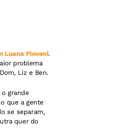
om Luana Piovani
.
maior problema
 Dom, Liz e Ben.
 o grande
 o que a gente
do se separam,
utra quer do