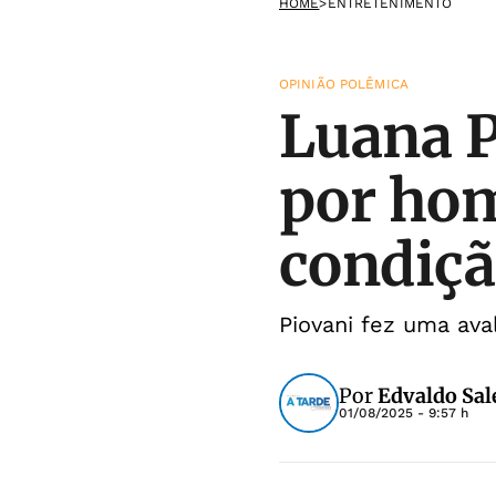
HOME
>
ENTRETENIMENTO
OPINIÃO POLÊMICA
Luana P
por hom
condiçã
Piovani fez uma ava
Por
Edvaldo Sal
01/08/2025 - 9:57 h