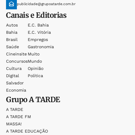
publicidade@grupoatarde.com.br
Canais e Editorias
Autos
E.c. Bahia
Bahia
E.c. Vitória
Brasil
Empregos
Saúde
Gastronomia
Cineinsite
Muito
Concursos
Mundo
Cultura
Opinião
Digital
Política
Salvador
Economia
Grupo
A TARDE
A TARDE
A TARDE FM
MASSA!
A TARDE EDUCAÇÃO