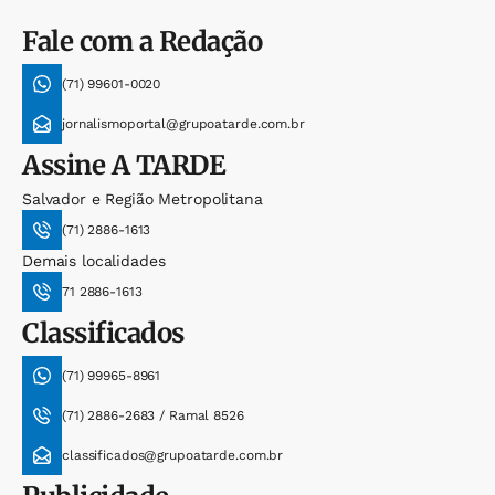
Fale com a Redação
(71) 99601-0020
jornalismoportal@grupoatarde.com.br
Assine
A TARDE
Salvador e Região Metropolitana
(71) 2886-1613
Demais localidades
71 2886-1613
Classificados
(71) 99965-8961
(71) 2886-2683 / Ramal 8526
classificados@grupoatarde.com.br