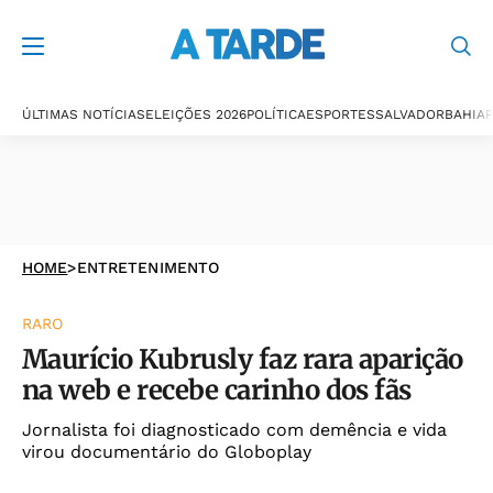
ÚLTIMAS NOTÍCIAS
ELEIÇÕES 2026
POLÍTICA
ESPORTES
SALVADOR
BAHIA
P
HOME
>
ENTRETENIMENTO
RARO
Maurício Kubrusly faz rara aparição
na web e recebe carinho dos fãs
Jornalista foi diagnosticado com demência e vida
virou documentário do Globoplay