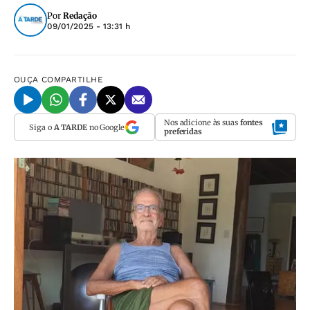
Por
Redação
09/01/2025 - 13:31 h
OUÇA
COMPARTILHE
Nos adicione às suas
fontes
Siga o
A TARDE
no Google
preferidas