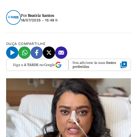
Por
Beatriz Santos
18/07/2025 - 15:48 h
OUÇA
COMPARTILHE
Nos adicione às suas
fontes
Siga o
A TARDE
no Google
preferidas