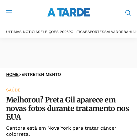
ÚLTIMAS NOTÍCIAS
ELEIÇÕES 2026
POLÍTICA
ESPORTES
SALVADOR
BAHIA
P
HOME
>
ENTRETENIMENTO
SAÚDE
Melhorou? Preta Gil aparece em
novas fotos durante tratamento nos
EUA
Cantora está em Nova York para tratar câncer
colorretal