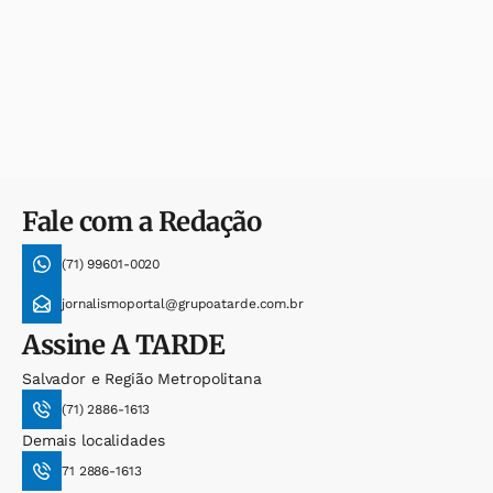
Fale com a Redação
(71) 99601-0020
jornalismoportal@grupoatarde.com.br
Assine
A TARDE
Salvador e Região Metropolitana
(71) 2886-1613
Demais localidades
71 2886-1613