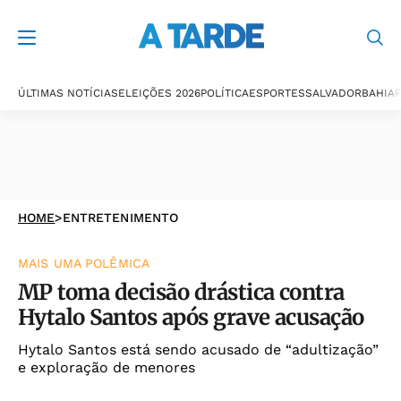
ÚLTIMAS NOTÍCIAS
ELEIÇÕES 2026
POLÍTICA
ESPORTES
SALVADOR
BAHIA
P
HOME
>
ENTRETENIMENTO
MAIS UMA POLÊMICA
MP toma decisão drástica contra
Hytalo Santos após grave acusação
Hytalo Santos está sendo acusado de “adultização”
e exploração de menores