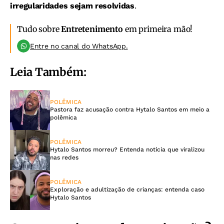
irregularidades sejam resolvidas
.
Tudo sobre
Entretenimento
em primeira mão!
Entre no canal do WhatsApp.
Leia Também:
POLÊMICA
Pastora faz acusação contra Hytalo Santos em meio a
polêmica
POLÊMICA
Hytalo Santos morreu? Entenda notícia que viralizou
nas redes
POLÊMICA
Exploração e adultização de crianças: entenda caso
Hytalo Santos