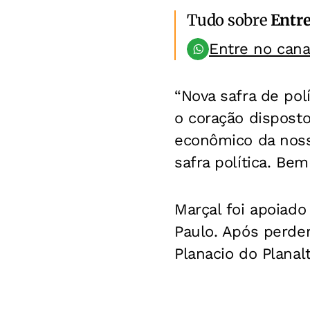
Tudo sobre
Entr
Entre no can
“Nova safra de pol
o coração dispost
econômico da noss
safra política. Be
Marçal foi apoiad
Paulo. Após perder
Planacio do Planal