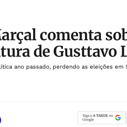
arçal comenta so
tura de Gusttavo 
lítica ano passado, perdendo as eleições em 
Siga o
A TARDE
no
Google