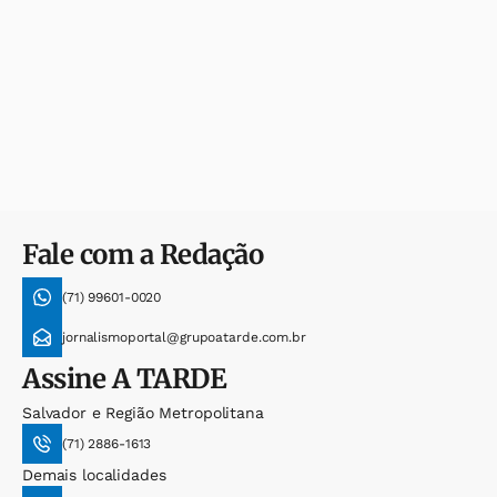
Fale com a Redação
(71) 99601-0020
jornalismoportal@grupoatarde.com.br
Assine
A TARDE
Salvador e Região Metropolitana
(71) 2886-1613
Demais localidades