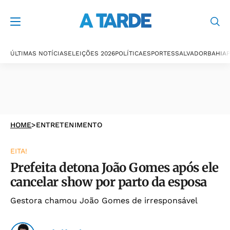
ÚLTIMAS NOTÍCIAS
ELEIÇÕES 2026
POLÍTICA
ESPORTES
SALVADOR
BAHIA
P
HOME
>
ENTRETENIMENTO
EITA!
Prefeita detona João Gomes após ele
cancelar show por parto da esposa
Gestora chamou João Gomes de irresponsável