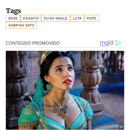
Tags
BOXE
DESAFIO
DUDA NAGLE
LUTA
POPÓ
SABRINA SATO