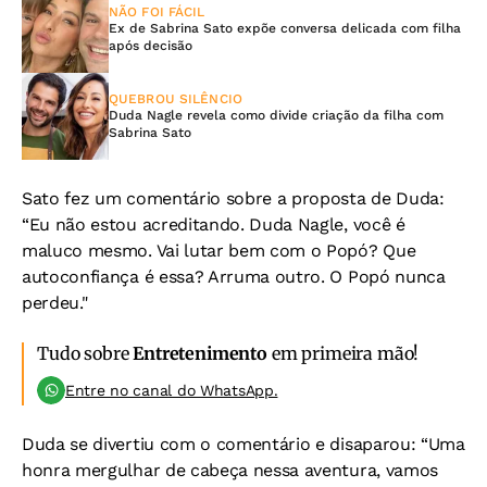
NÃO FOI FÁCIL
Ex de Sabrina Sato expõe conversa delicada com filha
após decisão
QUEBROU SILÊNCIO
Duda Nagle revela como divide criação da filha com
Sabrina Sato
Sato fez um comentário sobre a proposta de Duda:
“Eu não estou acreditando. Duda Nagle, você é
maluco mesmo. Vai lutar bem com o Popó? Que
autoconfiança é essa? Arruma outro. O Popó nunca
perdeu."
Tudo sobre
Entretenimento
em primeira mão!
Entre no canal do WhatsApp.
Duda se divertiu com o comentário e disaparou: “Uma
honra mergulhar de cabeça nessa aventura, vamos