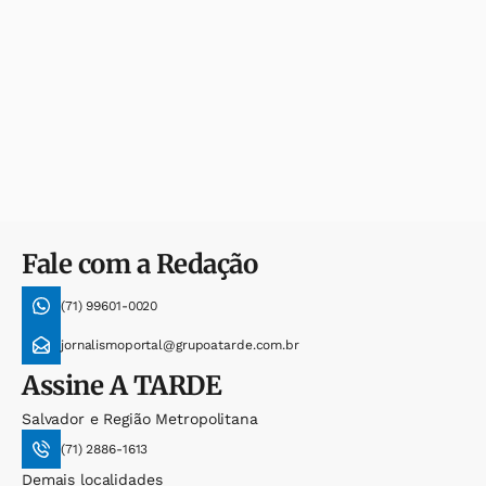
Fale com a Redação
(71) 99601-0020
jornalismoportal@grupoatarde.com.br
Assine
A TARDE
Salvador e Região Metropolitana
(71) 2886-1613
Demais localidades