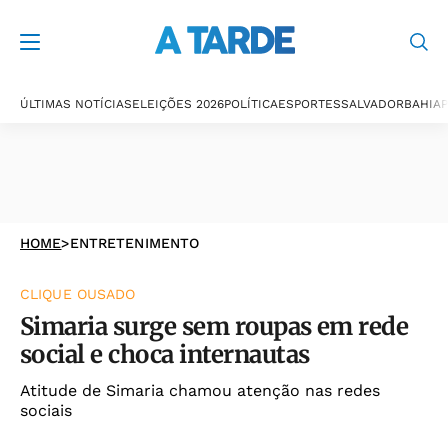
ÚLTIMAS NOTÍCIAS
ELEIÇÕES 2026
POLÍTICA
ESPORTES
SALVADOR
BAHIA
P
HOME
>
ENTRETENIMENTO
CLIQUE OUSADO
Simaria surge sem roupas em rede
social e choca internautas
Atitude de Simaria chamou atenção nas redes
sociais